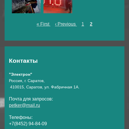
Первая
« First
←
‹ Previous
Страница
1
Текущая
2
Нумерация
страница
страница
страниц
Контакты
"Электрон"
Россия, г. Саратов,
410015, Саратов, ул. Фабричная 1А.
Почта для запросов:
petker@mail.ru
Телефоны:
+7(8452) 94-84-09