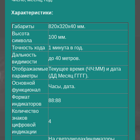
Характеристики:
Габариты
820х320х40 мм.
Высота
100 мм.
символа
Точность хода
1 минута в год.
Дальность
до 40 метров.
видимости
Отображаемые
Текущее время (ЧЧ:ММ) и дата
параметры
(ДД Месяц ГГГГ).
Основной
Часы, дата.
функционал
Формат
88:88
индикаторов
Количество
знаков
4
цифровой
индикации
На светодиодах/индикаторы